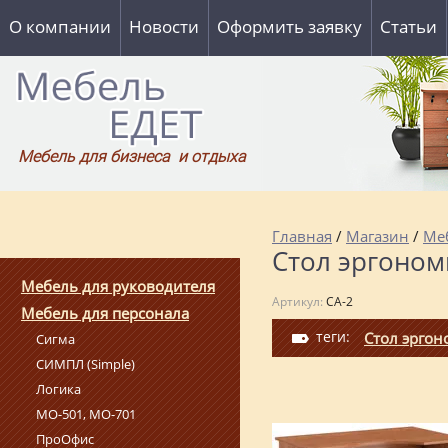
О компании
Новости
Оформить заявку
Статьи
Мебель для бизнеса и отдыха
Главная
/
Магазин
/
Ме
Стол эргоном
Мебель для руководителя
Артикул:
СА-2
Мебель для персонала
теги:
Стол эрго
Сигма
СИМПЛ (Simple)
Логика
МО-501, МО-701
ПроОфис