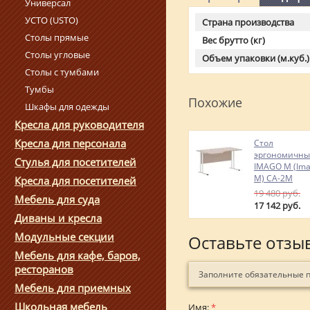
Универсал
УСТО (USTO)
Страна производства
Столы прямые
Вес брутто (кг)
Столы угловые
Объем упаковки (м.куб.)
Столы с тумбами
Тумбы
Похожие
Шкафы для одежды
Кресла для руководителя
Кресла для персонала
Стол
эргономичн
Стулья для посетителей
IMAGO M (Ima
M) СА-2М
Кресла для посетителей
19 480
руб.
Мебель для суда
17 142
руб.
Диваны и кресла
Модульные секции
Оставьте отзы
Мебель для кафе, баров,
ресторанов
Заполните обязательные 
Мебель для приемных
Школьная мебель
Имя:
*