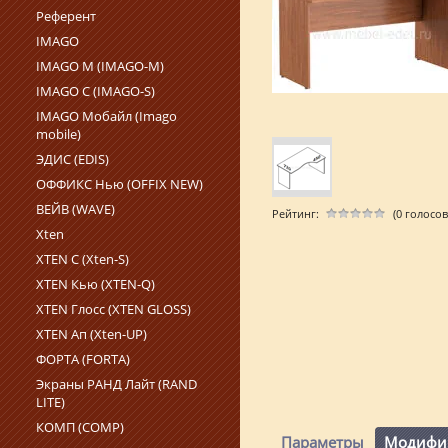
Референт
IMAGO
IMAGO M (IMAGO-M)
IMAGO С (IMAGO‑S)
IMAGO Мобайл (Imago
mobile)
ЭДИС (EDIS)
ОФФИКС Нью (OFFIX NEW)
ВЕЙВ (WAVE)
Рейтинг:
(0 голосов
Xten
XTEN С (Xten-S)
XTEN Кью (XTEN-Q)
XTEN Глосс (XTEN GLOSS)
XTEN Ап (Xten-UP)
ФОРТА (FORTA)
Экраны РАНД Лайт (RAND
LITE)
КОМП (COMP)
Параметры
Модифи