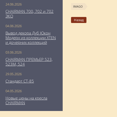
24.06.2026
IMAGO
CHAIRMAN 700, 702 и 702
ЭКО
Назад
04.06.2026
Вывод декора Дуб Юкон
Модерн из коллекции XTEN
и дочерних коллекций
03.06.2026
CHAIRMAN ПРЕМЬЕР 523,
523М, 524
29.05.2026
Стандарт СТ-85
04.05.2026
Новые цены на кресла
CHAIRMAN