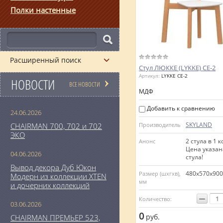
Полки настенные
Расширенный поиск
Стул ЛЮККЕ (LYKKE) CE-2
Артикул:
LYKKE CE-2
НОВОСТИ
ВСЕ НОВОСТИ
МДФ
Добавить к сравнению
24.06.2026
SKYLAND
CHAIRMAN 700, 702 и 702
Производитель
ЭКО
2 стула в 1 к
Анонс
Цена указан
04.06.2026
стула!
Вывод декора Дуб Юкон
480х570х900
Размер (шхгхв),
Модерн из коллекции XTEN
мм
и дочерних коллекций
−
Количество:
03.06.2026
0
руб.
CHAIRMAN ПРЕМЬЕР 523,