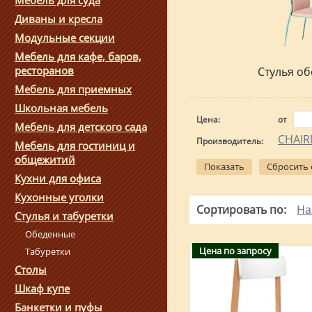
Мебель для суда
Диваны и кресла
Модульные секции
Мебель для кафе, баров,
ресторанов
Стулья о
Мебель для приемных
Школьная мебель
Цена:
от
Мебель для детского сада
CHAI
Производитель:
Мебель для гостиниц и
общежитий
Показать
Сбросить
Кухни для офиса
Кухонные уголки
Сортировать по:
На
Стулья и табуретки
Обеденные
Цена по запросу
Табуретки
Столы
Шкаф купе
Банкетки и пуфы