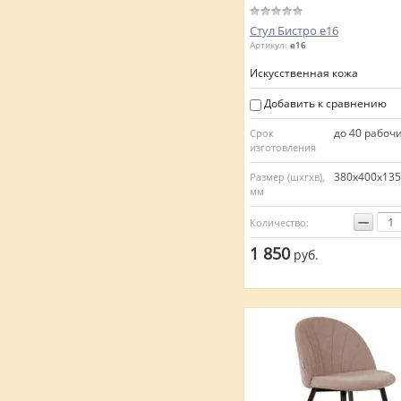
Стул Бистро е16
Артикул:
е16
Искусственная кожа
Добавить к сравнению
до 40 рабоч
Срок
изготовления
380х400х13
Размер (шхгхв),
мм
−
Количество:
1 850
руб.