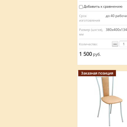
Добавить к сравнению
до 40 рабоч
Срок
изготовления
380х400х13
Размер (шхгхв),
мм
−
Количество:
1 500
руб.
Заказная позиция