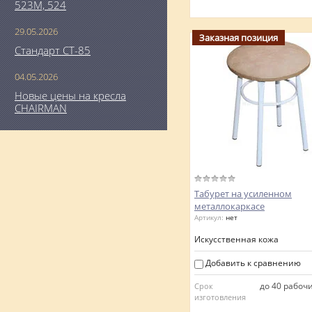
523М, 524
29.05.2026
Заказная позиция
Стандарт СТ-85
04.05.2026
Новые цены на кресла
CHAIRMAN
Табурет на усиленном
металлокаркасе
Артикул:
нет
Искусственная кожа
Добавить к сравнению
до 40 рабоч
Срок
изготовления