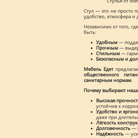
Стулья от Ме
Стул — это не просто 
удобство, атмосфера и 
Независимо от того, гд
быть:
Удобным
— поддер
Прочным
— выдер
Стильным
— гарм
Безопасным и до
Мебель Едет
предлага
общественного питан
санитарным нормам
.
Почему выбирают наши
Высокая прочност
устойчив к корро
Удобство и эргон
даже при длитель
Лёгкость констру
Долговечность
— 
Надёжность
— уси