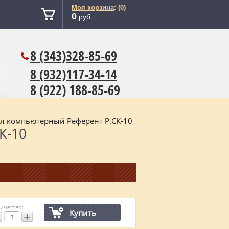
Моя корзина
: (0)
0
руб.
8 (343)
328-85-69
8 (932)117-34-14
8 (922) 188-85-69
ол компьютерный Референт Р.СК-10
К-10
ичество:
Купить
+