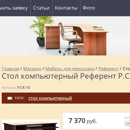
ить заявку
Статьи
Контакты
Фото
Главная
/
Магазин
/
Мебель для персонала
/
Референт
/ Ст
Стол компьютерный Референт Р.С
Артикул:
Р.СК-10
теги:
стол компьютерный
Кол
7 370
руб.
−