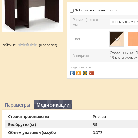
Добавить к сравнению
Размер (шхгхв),
мм
Цвет
Рейтинг:
(0 голосов)
Столешница: Л
Материал
16 мм и кромка
поделиться
Параметры
Модификации
Страна производства
Россия
Вес брутто (кг)
36
Объем упаковки (м.куб.)
0,073