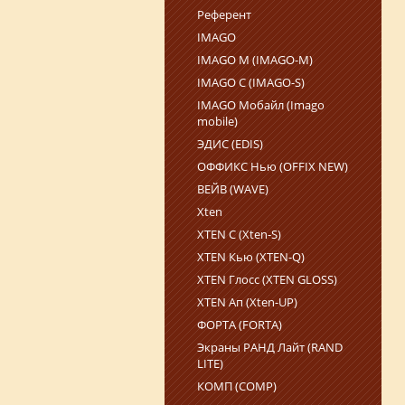
Референт
IMAGO
IMAGO M (IMAGO-M)
IMAGO С (IMAGO‑S)
IMAGO Мобайл (Imago
mobile)
ЭДИС (EDIS)
ОФФИКС Нью (OFFIX NEW)
ВЕЙВ (WAVE)
Xten
XTEN С (Xten-S)
XTEN Кью (XTEN-Q)
XTEN Глосс (XTEN GLOSS)
XTEN Ап (Xten-UP)
ФОРТА (FORTA)
Экраны РАНД Лайт (RAND
LITE)
КОМП (COMP)