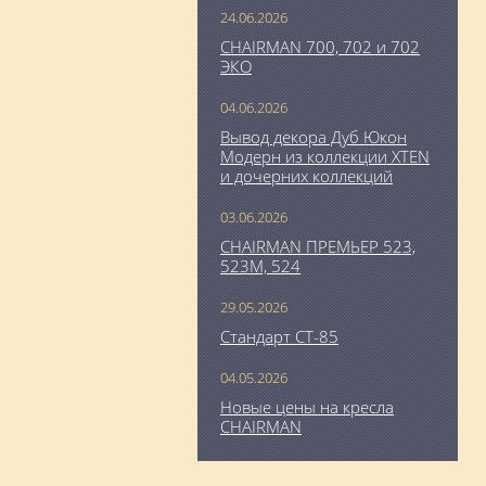
24.06.2026
CHAIRMAN 700, 702 и 702
ЭКО
04.06.2026
Вывод декора Дуб Юкон
Модерн из коллекции XTEN
и дочерних коллекций
03.06.2026
CHAIRMAN ПРЕМЬЕР 523,
523М, 524
29.05.2026
Стандарт СТ-85
04.05.2026
Новые цены на кресла
CHAIRMAN