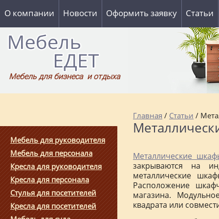
О компании
Новости
Оформить заявку
Статьи
Мебель для бизнеса и отдыха
Главная
/
Статьи
/ Мета
Металлическ
Мебель для руководителя
Мебель для персонала
Металлические шкаф
закрываются на и
Кресла для руководителя
металлические шка
Кресла для персонала
Расположение шкафч
Стулья для посетителей
магазина. Модульно
квадрата или совмест
Кресла для посетителей