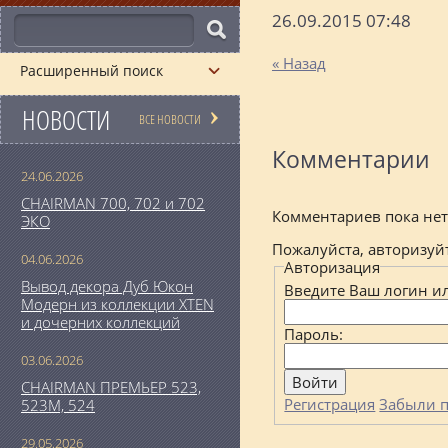
26.09.2015 07:48
« Назад
Расширенный поиск
НОВОСТИ
ВСЕ НОВОСТИ
Комментарии
24.06.2026
CHAIRMAN 700, 702 и 702
Комментариев пока нет
ЭКО
Пожалуйста, авторизуй
04.06.2026
Авторизация
Вывод декора Дуб Юкон
Введите Ваш логин ил
Модерн из коллекции XTEN
и дочерних коллекций
Пароль:
03.06.2026
CHAIRMAN ПРЕМЬЕР 523,
Регистрация
Забыли п
523М, 524
29.05.2026