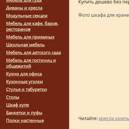
Мебель для суда
Купить дешево без пе
Диваны и кресла
Фото шкафа для хране
Модульные секции
Мебель для кафе, баров,
ресторанов
Мебель для приемных
Школьная мебель
Мебель для детского сада
Мебель для гостиниц и
общежитий
Кухни для офиса
Кухонные уголки
Стулья и табуретки
Столы
Шкаф купе
Банкетки и пуфы
Читайте:
кресла комп
Полки настенные