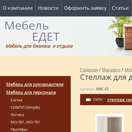
О компании
Новости
Оформить заявку
Статьи
Мебель для бизнеса и отдыха
Главная
/
Магазин
/
Ме
Стеллаж для 
Мебель для руководителя
Артикул:
XMC 42
Мебель для персонала
теги:
стеллаж ср
Сигма
СИМПЛ (Simple)
Логика
МО-501, МО-701
ПроОфис