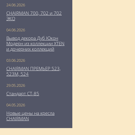
24.06.2026
CHAIRMAN 700, 702 и 702
ЭКО
04.06.2026
Вывод декора Дуб Юкон
Модерн из коллекции XTEN
и дочерних коллекций
03.06.2026
CHAIRMAN ПРЕМЬЕР 523,
523М, 524
29.05.2026
Стандарт СТ-85
04.05.2026
Новые цены на кресла
CHAIRMAN