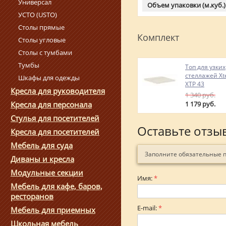
Универсал
Объем упаковки (м.куб.)
УСТО (USTO)
Столы прямые
Комплект
Столы угловые
Столы с тумбами
Тумбы
Топ для узких
стеллажей Xt
Шкафы для одежды
XТP 43
Кресла для руководителя
1 340
руб.
1 179
руб.
Кресла для персонала
Стулья для посетителей
Оставьте отзы
Кресла для посетителей
Мебель для суда
Заполните обязательные 
Диваны и кресла
Модульные секции
Имя:
*
Мебель для кафе, баров,
ресторанов
E-mail:
*
Мебель для приемных
Школьная мебель