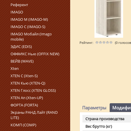
Референт
IMAGO
IMAGO M (IMAGO-M)
IMAGO С (IMAGO‑S)
IMAGO Мобайл (Imago
mobile)
Рейтинг:
(0 голосов
ЭДИС (EDIS)
ОФФИКС Нью (OFFIX NEW)
ВЕЙВ (WAVE)
Xten
XTEN С (Xten-S)
XTEN Кью (XTEN-Q)
XTEN Глосс (XTEN GLOSS)
XTEN Ап (Xten-UP)
ФОРТА (FORTA)
Параметры
Модифи
Экраны РАНД Лайт (RAND
LITE)
Страна производства
КОМП (COMP)
Вес брутто (кг)