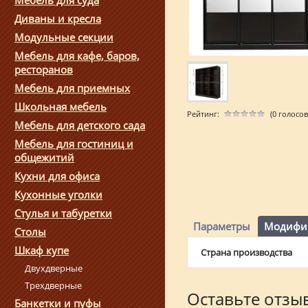
Мебель для суда
Диваны и кресла
Модульные секции
Мебель для кафе, баров,
ресторанов
Мебель для приемных
Школьная мебель
Рейтинг:
(0 голосов
Мебель для детского сада
Мебель для гостиниц и
общежитий
Кухни для офиса
Кухонные уголки
Стулья и табуретки
Параметры
Модифи
Столы
Шкаф купе
Страна производства
Двухдверные
Трехдверные
Оставьте отзы
Банкетки и пуфы