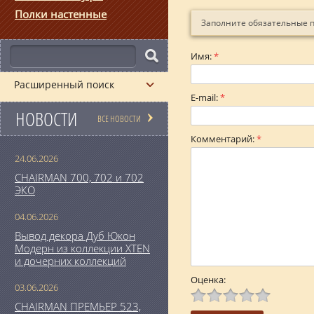
Полки настенные
Заполните обязательные 
Имя:
*
Расширенный поиск
E-mail:
*
НОВОСТИ
ВСЕ НОВОСТИ
Комментарий:
*
24.06.2026
CHAIRMAN 700, 702 и 702
ЭКО
04.06.2026
Вывод декора Дуб Юкон
Модерн из коллекции XTEN
и дочерних коллекций
Оценка:
03.06.2026
CHAIRMAN ПРЕМЬЕР 523,