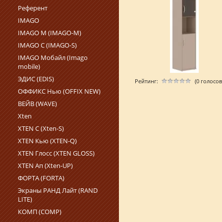
Референт
IMAGO
IMAGO M (IMAGO-M)
IMAGO С (IMAGO‑S)
IMAGO Мобайл (Imago
mobile)
ЭДИС (EDIS)
Рейтинг:
(0 голосов
ОФФИКС Нью (OFFIX NEW)
ВЕЙВ (WAVE)
Xten
XTEN С (Xten-S)
XTEN Кью (XTEN-Q)
XTEN Глосс (XTEN GLOSS)
XTEN Ап (Xten-UP)
ФОРТА (FORTA)
Экраны РАНД Лайт (RAND
LITE)
КОМП (COMP)