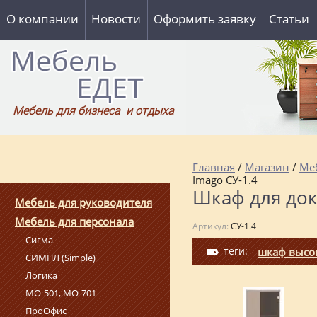
О компании
Новости
Оформить заявку
Статьи
Мебель для бизнеса и отдыха
Главная
/
Магазин
/
Ме
Imago СУ-1.4
Шкаф для док
Мебель для руководителя
Мебель для персонала
Артикул:
СУ-1.4
Сигма
теги:
шкаф высок
СИМПЛ (Simple)
Логика
МО-501, МО-701
ПроОфис