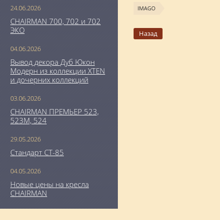
24.06.2026
IMAGO
CHAIRMAN 700, 702 и 702
ЭКО
Назад
04.06.2026
Вывод декора Дуб Юкон
Модерн из коллекции XTEN
и дочерних коллекций
03.06.2026
CHAIRMAN ПРЕМЬЕР 523,
523М, 524
29.05.2026
Стандарт СТ-85
04.05.2026
Новые цены на кресла
CHAIRMAN