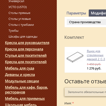
Универсал
УСТО (USTO)
Параметры
Модифи
Столы прямые
Столы угловые
Страна производства
Столы с тумбами
Тумбы
Комплект
Шкафы для одежды
Кресла для руководителя
Кресла для персонала
Ящик для
стеклянных
Стулья для посетителей
дверей 2_С-3
Кресла для посетителей
1 450
руб.
Мебель для суда
1 276
руб.
Диваны и кресла
Оставьте отзы
Модульные секции
Мебель для кафе, баров,
ресторанов
Заполните обязательные 
Мебель для приемных
Имя:
*
Школьная мебель