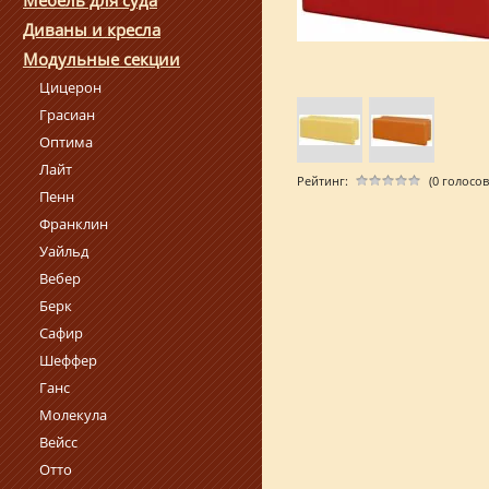
Мебель для суда
Диваны и кресла
Модульные секции
Цицерон
Грасиан
Оптима
Лайт
Рейтинг:
(0 голосов
Пенн
Франклин
Уайльд
Вебер
Берк
Сафир
Шеффер
Ганс
Молекула
Вейсс
Отто