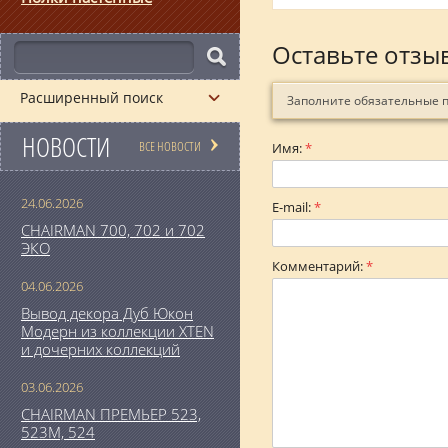
Оставьте отзы
Расширенный поиск
Заполните обязательные 
НОВОСТИ
ВСЕ НОВОСТИ
Имя:
*
24.06.2026
E-mail:
*
CHAIRMAN 700, 702 и 702
ЭКО
Комментарий:
*
04.06.2026
Вывод декора Дуб Юкон
Модерн из коллекции XTEN
и дочерних коллекций
03.06.2026
CHAIRMAN ПРЕМЬЕР 523,
523М, 524