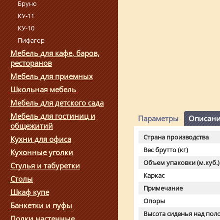
Бруно
КУ-11
КУ-10
Пифагор
Мебель для кафе, баров,
ресторанов
Мебель для приемных
Школьная мебель
Мебель для детского сада
Мебель для гостиниц и
Параметры
Описан
общежитий
Страна производства
Кухни для офиса
Вес брутто (кг)
Кухонные уголки
Объем упаковки (м.куб.)
Стулья и табуретки
Каркас
Столы
Примечание
Шкаф купе
Опоры
Банкетки и пуфы
Высота сиденья над пол
Полки настенные