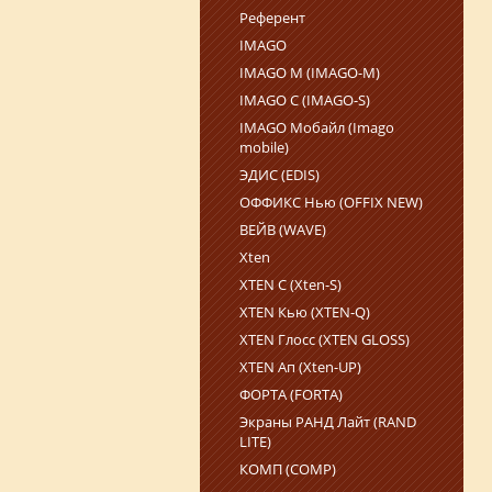
Референт
IMAGO
IMAGO M (IMAGO-M)
IMAGO С (IMAGO‑S)
IMAGO Мобайл (Imago
mobile)
ЭДИС (EDIS)
ОФФИКС Нью (OFFIX NEW)
ВЕЙВ (WAVE)
Xten
XTEN С (Xten-S)
XTEN Кью (XTEN-Q)
XTEN Глосс (XTEN GLOSS)
XTEN Ап (Xten-UP)
ФОРТА (FORTA)
Экраны РАНД Лайт (RAND
LITE)
КОМП (COMP)