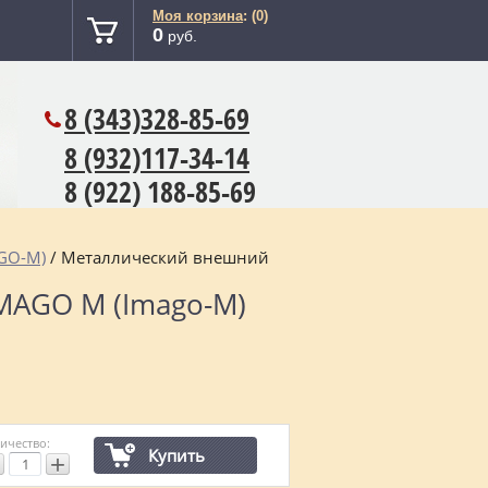
Моя корзина
: (0)
0
руб.
8 (343)
328-85-69
8 (932)117-34-14
8 (922) 188-85-69
GO-M)
/ Металлический внешний
MAGO M (Imago-M)
ичество:
Купить
+