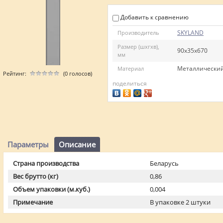
Добавить к сравнению
SKYLAND
Производитель
Размер (шхгхв),
90х35х670
мм
Металлический
Материал
Рейтинг:
(0 голосов)
поделиться
Параметры
Описание
Страна производства
Беларусь
Вес брутто (кг)
0,86
Объем упаковки (м.куб.)
0,004
Примечание
В упаковке 2 штуки