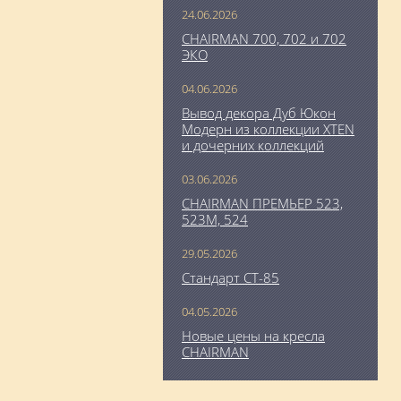
24.06.2026
CHAIRMAN 700, 702 и 702
ЭКО
04.06.2026
Вывод декора Дуб Юкон
Модерн из коллекции XTEN
и дочерних коллекций
03.06.2026
CHAIRMAN ПРЕМЬЕР 523,
523М, 524
29.05.2026
Стандарт СТ-85
04.05.2026
Новые цены на кресла
CHAIRMAN