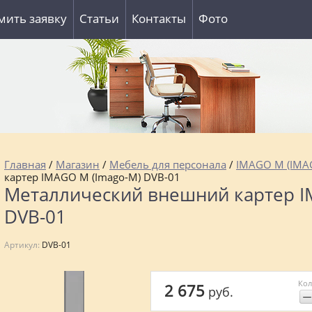
ить заявку
Статьи
Контакты
Фото
Главная
/
Магазин
/
Мебель для персонала
/
IMAGO M (IMA
картер IMAGO M (Imago-M) DVB-01
Металлический внешний картер I
DVB-01
Артикул:
DVB-01
Кол
2 675
руб.
−